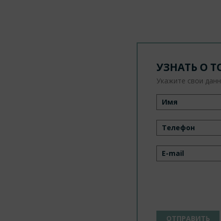
УЗНАТЬ О Т
Укажите свои данн
Нажимая на кнопку
свое согласие на
о
данных
и принима
конфиденциальнос
ОТПРАВИТЬ